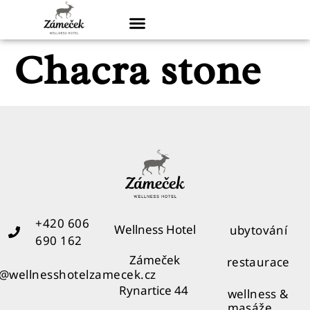
Chacra stone
+420 606
Wellness Hotel
ubytování
690 162
Zámeček
restaurace
o@wellnesshotelzamecek.cz
Rynartice 44
wellness &
masáže