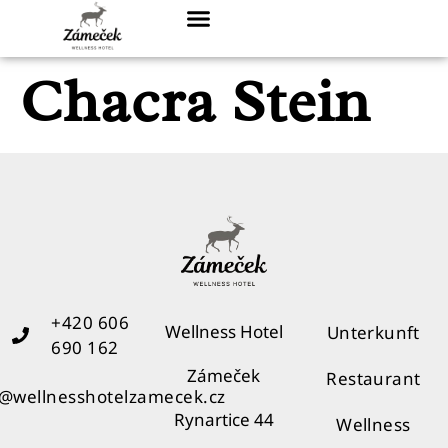
Chacra Stein
+420 606
Wellness Hotel
Unterkunft
690 162
Zámeček
Restaurant
o@wellnesshotelzamecek.cz
Rynartice 44
Wellness