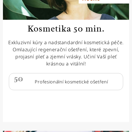
Kosmetika 50 min.
Exkluzivní kúry a nadstandardní kosmetická péče.
Omlazující regenerační ošetření, které zpevní,
projasní pleť a zjemní vrásky. Učiní Vaší pleť
krásnou a vitální!
50
min.
Profesionální kosmetické ošetření