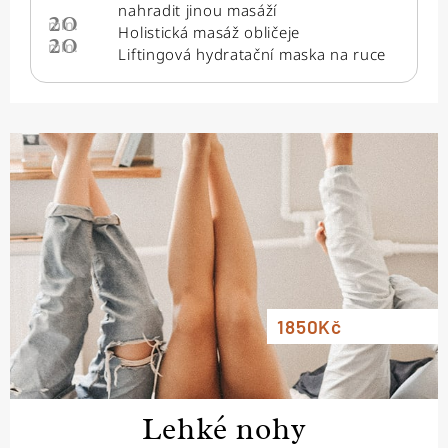
nahradit jinou masáží
20
min.
Holistická masáž obličeje
20
min.
Liftingová hydratační maska na ruce
1850Kč
Lehké nohy