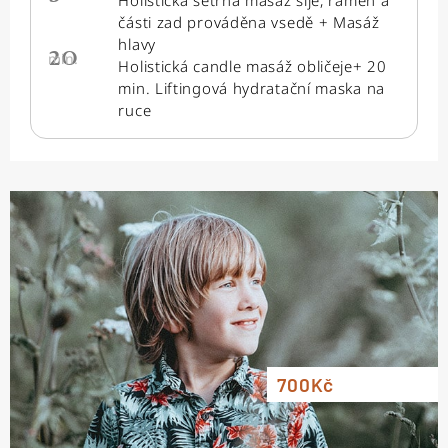
Holistická šetrná masáž šíje, ramen a
části zad prováděna vsedě + Masáž
hlavy
20
min.
Holistická candle masáž obličeje+ 20
min. Liftingová hydratační maska na
ruce
700Kč