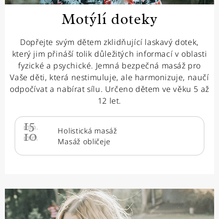
Motýlí doteky
Dopřejte svým dětem zklidňující laskavý dotek,
který jim přináší tolik důležitých informací v oblasti
fyzické a psychické. Jemná bezpečná masáž pro
Vaše děti, která nestimuluje, ale harmonizuje, naučí
odpočívat a nabírat sílu. Určeno dětem ve věku 5 až
12 let.
15
min.
Holistická masáž
10
min.
Masáž obličeje