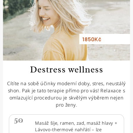
1850Kč
Destress wellness
Cítíte na sobě účinky moderní doby, stres, neustálý
shon. Pak je tato terapie přímo pro vás! Relaxace s
omlazující procedurou je skvělým výběrem nejen
pro ženy.
50
min.
Masáž šíje, ramen, zad, masáž hlavy +
Lávovo-thermové nahřátí – lze