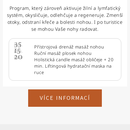
Program, který zároveň aktivuje žilní a lymfatický
systém, okysličuje, odlehčuje a regeneruje. Zmenší
otoky, odstraní křeče a bolesti nohou. I po turistice
se mohou Vaše nohy radovat.
35
min.
Přístrojová drenáž masáž nohou
15
min.
Ruční masáž plosek nohou
20
min.
Holistická candle masáž obličeje + 20
min. Liftingová hydratační maska na
ruce
VÍCE INFORMACÍ