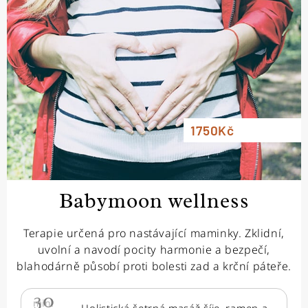
1750Kč
Babymoon wellness
Terapie určená pro nastávající maminky. Zklidní,
uvolní a navodí pocity harmonie a bezpečí,
blahodárně působí proti bolesti zad a krční páteře.
30
min.