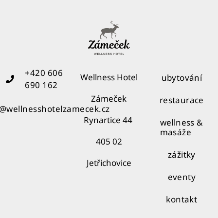
+420 606
Wellness Hotel
ubytování
690 162
Zámeček
restaurace
o@wellnesshotelzamecek.cz
Rynartice 44
wellness &
masáže
405 02
zážitky
Jetřichovice
eventy
kontakt