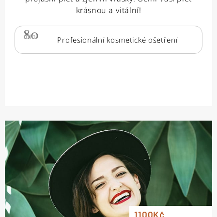
krásnou a vitální!
80
min.
Profesionální kosmetické ošetření
1100Kč