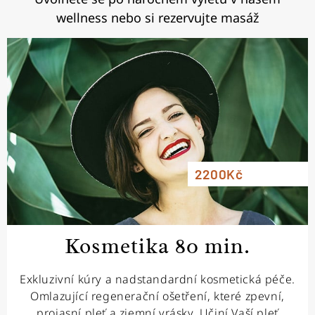
wellness nebo si rezervujte masáž
2200Kč
Kosmetika 80 min.
Exkluzivní kúry a nadstandardní kosmetická péče.
Omlazující regenerační ošetření, které zpevní,
projasní pleť a zjemní vrásky. Učiní Vaší pleť