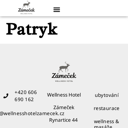
Patryk
+420 606
Wellness Hotel
ubytování
690 162
Zámeček
restaurace
o@wellnesshotelzamecek.cz
Rynartice 44
wellness &
masáže