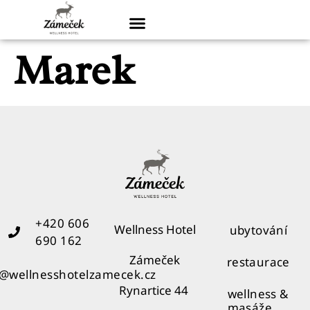
Marek
+420 606
Wellness Hotel
ubytování
690 162
Zámeček
restaurace
o@wellnesshotelzamecek.cz
Rynartice 44
wellness &
masáže