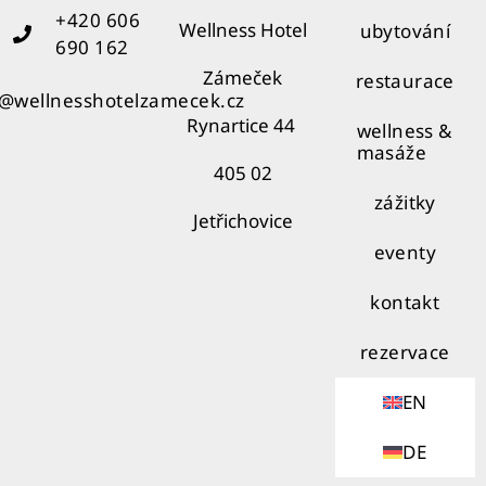
+420 606
Wellness Hotel
ubytování
690 162
Zámeček
restaurace
o@wellnesshotelzamecek.cz
Rynartice 44
wellness &
masáže
405 02
zážitky
Jetřichovice
eventy
kontakt
rezervace
EN
DE