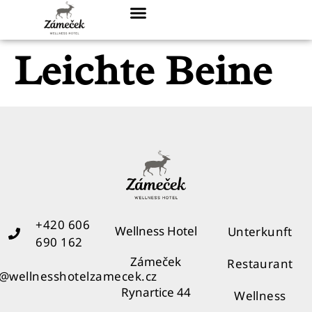
Leichte Beine
+420 606
Wellness Hotel
Unterkunft
690 162
Zámeček
Restaurant
o@wellnesshotelzamecek.cz
Rynartice 44
Wellness