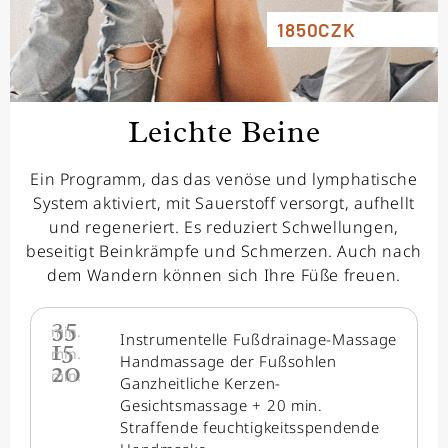
1850CZK
Leichte Beine
Ein Programm, das das venöse und lymphatische
System aktiviert, mit Sauerstoff versorgt, aufhellt
und regeneriert. Es reduziert Schwellungen,
beseitigt Beinkrämpfe und Schmerzen. Auch nach
dem Wandern können sich Ihre Füße freuen.
35
min.
Instrumentelle Fußdrainage-Massage
15
min.
Handmassage der Fußsohlen
20
min.
Ganzheitliche Kerzen-
Gesichtsmassage + 20 min.
Straffende feuchtigkeitsspendende