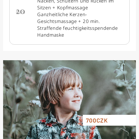
Nacken, Schultern und Rücken im
Sitzen + Kopfmassage
20
min.
Ganzheitliche Kerzen-
Gesichtsmassage + 20 min.
Straffende feuchtigkeitsspendende
Handmaske
700CZK