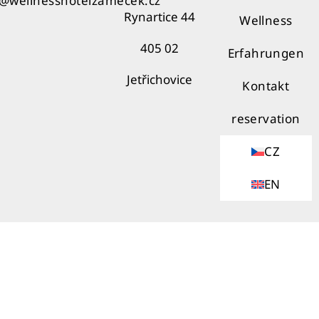
o@wellnesshotelzamecek.cz
Rynartice 44
Wellness
405 02
Erfahrungen
Jetřichovice
Kontakt
reservation
CZ
EN