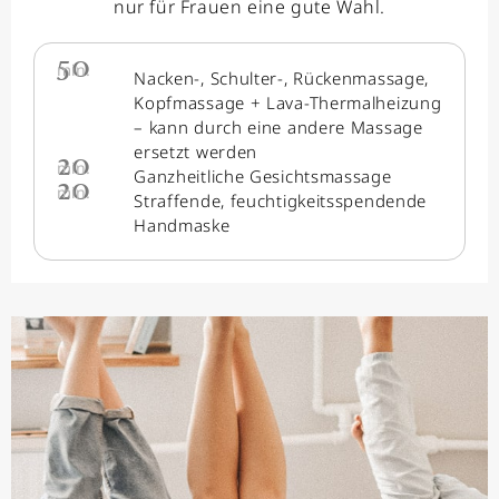
nur für Frauen eine gute Wahl.
50
min.
Nacken-, Schulter-, Rückenmassage,
Kopfmassage + Lava-Thermalheizung
– kann durch eine andere Massage
ersetzt werden
20
min.
Ganzheitliche Gesichtsmassage
20
min.
Straffende, feuchtigkeitsspendende
Handmaske